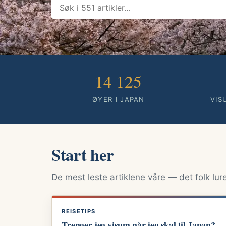
14 125
ØYER I JAPAN
VIS
Start her
De mest leste artiklene våre — det folk lurer
REISETIPS
Trenger jeg visum når jeg skal til Japan?