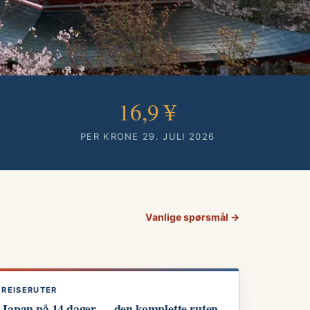
16,9 ¥
PER KRONE
29. JULI 2026
Vanlige spørsmål →
REISERUTER
Japan på 14 dager — den komplette ruten