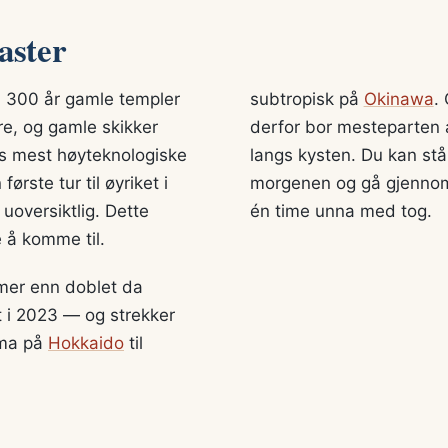
aster
 1 300 år gamle templer
subtropisk på
Okinawa
.
e, og gamle skikker
derfor bor mesteparten a
ns mest høyteknologiske
langs kysten. Du kan stå
rste tur til øyriket i
morgenen og gå gjenno
uoversiktlig. Dette
én time unna med tog.
e å komme til.
 mer enn doblet da
t i 2023 — og strekker
ima på
Hokkaido
til