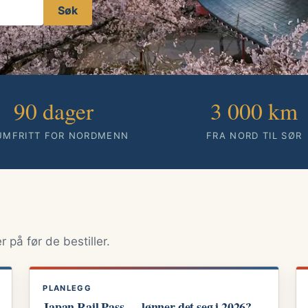
Søk
90 dager
3 000 km
UMFRITT FOR NORDMENN
FRA NORD TIL SØR
 på før de bestiller.
PLANLEGG
Japan Rail Pass — lønner det seg i 2026?