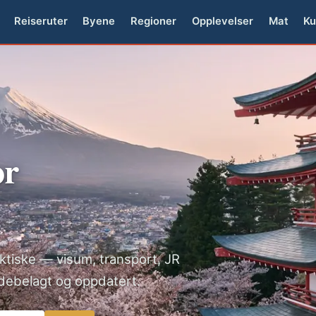
Reiseruter
Byene
Regioner
Opplevelser
Mat
Ku
or
raktiske — visum, transport, JR
ildebelagt og oppdatert.