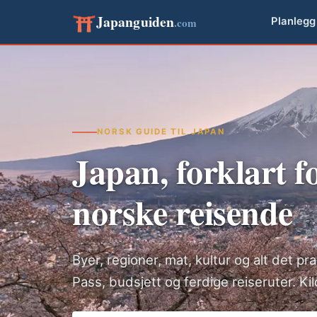
Japanguiden
.com
Planlegg
NORSK GUIDE TIL JAPAN
Japan, forklart f
norske reisende
Byer, regioner, mat, kultur og alt det p
Pass, budsjett og ferdige reiseruter. K